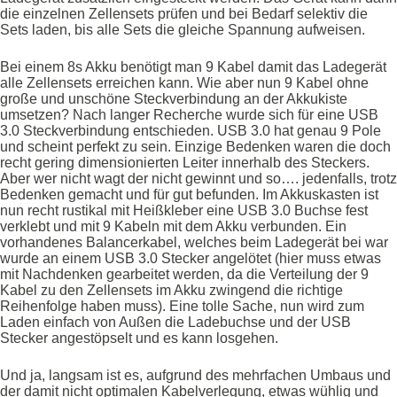
die einzelnen Zellensets prüfen und bei Bedarf selektiv die
Sets laden, bis alle Sets die gleiche Spannung aufweisen.
Bei einem 8s Akku benötigt man 9 Kabel damit das Ladegerät
alle Zellensets erreichen kann. Wie aber nun 9 Kabel ohne
große und unschöne Steckverbindung an der Akkukiste
umsetzen? Nach langer Recherche wurde sich für eine USB
3.0 Steckverbindung entschieden. USB 3.0 hat genau 9 Pole
und scheint perfekt zu sein. Einzige Bedenken waren die doch
recht gering dimensionierten Leiter innerhalb des Steckers.
Aber wer nicht wagt der nicht gewinnt und so…. jedenfalls, trotz
Bedenken gemacht und für gut befunden. Im Akkuskasten ist
nun recht rustikal mit Heißkleber eine USB 3.0 Buchse fest
verklebt und mit 9 Kabeln mit dem Akku verbunden. Ein
vorhandenes Balancerkabel, welches beim Ladegerät bei war
wurde an einem USB 3.0 Stecker angelötet (hier muss etwas
mit Nachdenken gearbeitet werden, da die Verteilung der 9
Kabel zu den Zellensets im Akku zwingend die richtige
Reihenfolge haben muss). Eine tolle Sache, nun wird zum
Laden einfach von Außen die Ladebuchse und der USB
Stecker angestöpselt und es kann losgehen.
Und ja, langsam ist es, aufgrund des mehrfachen Umbaus und
der damit nicht optimalen Kabelverlegung, etwas wühlig und