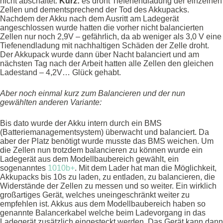
nicht abschaltet.
Kurz:
es droht Tiefenendladung der einzelnen
Zellen und dementsprechend der Tod des Akkupacks.
Nachdem der Akku nach dem Ausritt am Ladegerät
angeschlossen wurde hatten die vorher nicht balancierten
Zellen nur noch 2,9V – gefährlich, da ab weniger als 3,0 V eine
Tiefenendladung mit nachhaltigen Schäden der Zelle droht.
Der Akkupack wurde dann über Nacht balanciert und am
nächsten Tag nach der Arbeit hatten alle Zellen den gleichen
Ladestand – 4,2V… Glück gehabt.
Aber noch einmal kurz zum Balancieren und der nun
gewählten anderen Variante:
Bis dato wurde der Akku intern durch ein BMS
(Batteriemanagementsystem) überwacht und balanciert. Da
aber der Platz benötigt wurde musste das BMS weichen. Um
die Zellen nun trotzdem balancieren zu können wurde ein
Ladegerät aus dem Modellbaubereich gewählt, ein
sogenanntes
1010b+
. Mit dem Lader hat man die Möglichkeit,
Akkupacks bis 10s zu laden, zu entladen, zu balancieren, die
Widerstände der Zellen zu messen und so weiter. Ein wirklich
großartiges Gerät, welches uneingeschränkt weiter zu
empfehlen ist. Akkus aus dem Modellbaubereich haben so
genannte Balancerkabel welche beim Ladevorgang in das
Ladegerät zusätzlich eingesteckt werden. Das Gerät kann dann