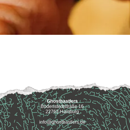
Ghostbastlers
Bodenstedtstraße 16
22763 Hamburg
info@ghostbastlers.de