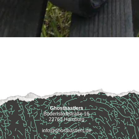
Ghostbastlers
Bodenstedtstraße 16
22763 Hamburg
info@ghostbastlers.de