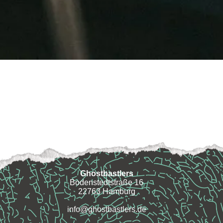
Ghostbastlers
Bodenstedtstraße 16
22763 Hamburg
info@ghostbastlers.de