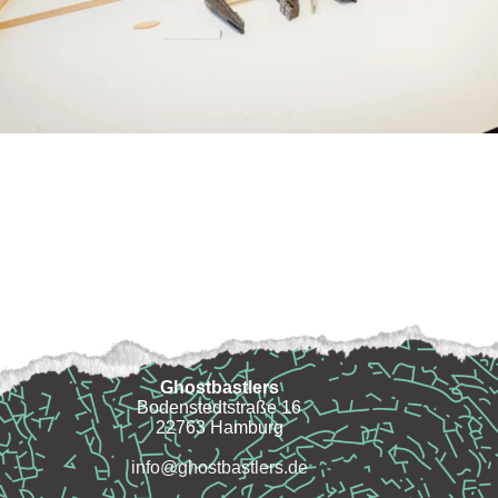
Ghostbastlers
Bodenstedtstraße 16
22763 Hamburg
info@ghostbastlers.de