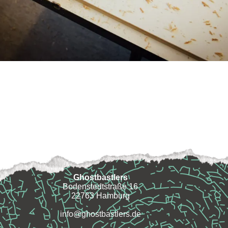
Ghostbastlers
Bodenstedtstraße 16
22763 Hamburg
info@ghostbastlers.de