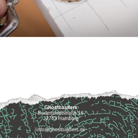
Ghostbastlers
Bodenstedtstraße 16
22763 Hamburg
info@ghostbastlers.de