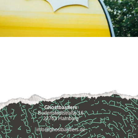
Ghostbastlers
Bodenstedtstraße 16
22763 Hamburg
info@ghostbastlers.de