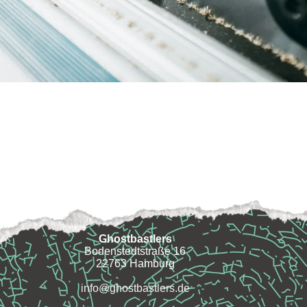
Ghostbastlers
Bodenstedtstraße 16
22763 Hamburg
info@ghostbastlers.de