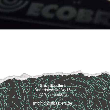
Ghostbastlers
Bodenstedtstraße 16
22763 Hamburg
info@ghostbastlers.de