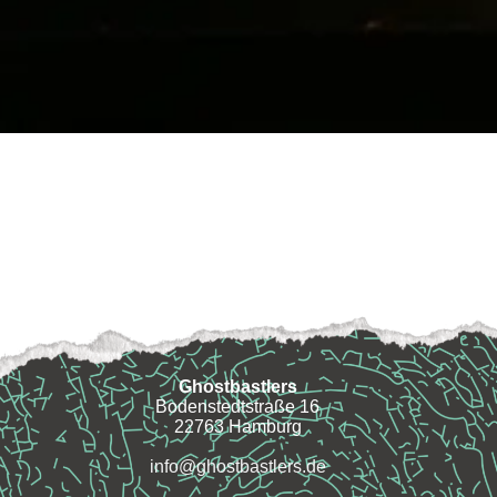
Ghostbastlers
Bodenstedtstraße 16
22763 Hamburg
info@ghostbastlers.de