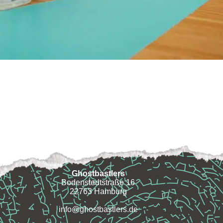
Ghostbastlers
Bodenstedtstraße 16
22763 Hamburg
info@ghostbastlers.de