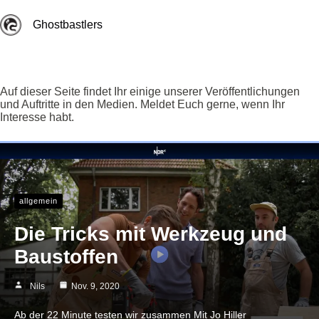
Zum
Inhalt
Ghostbastlers
springen
Auf dieser Seite findet Ihr einige unserer Veröffentlichungen
und Auftritte in den Medien. Meldet Euch gerne, wenn Ihr
Interesse habt.
allgemein
Die Tricks mit Werkzeug und
Baustoffen
Nils
Nov. 9, 2020
Ab der 22 Minute testen wir zusammen Mit Jo Hiller